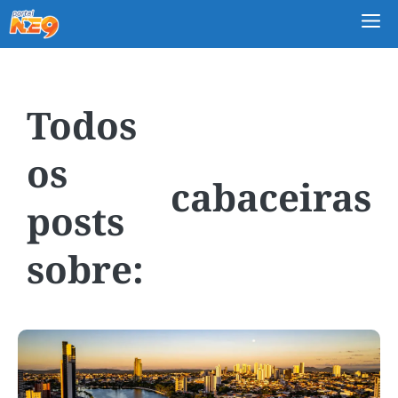
M
cabaceiras