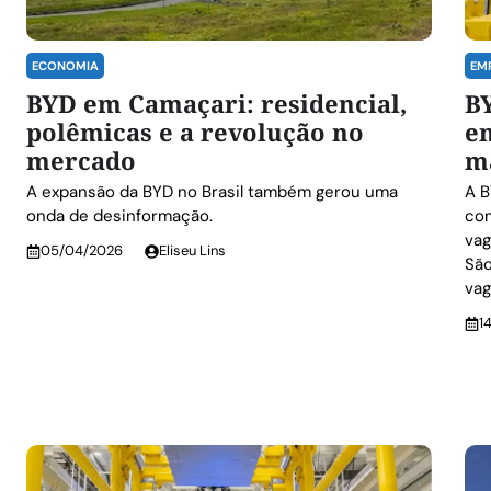
ECONOMIA
EM
BYD em Camaçari: residencial,
B
polêmicas e a revolução no
em
mercado
m
A expansão da BYD no Brasil também gerou uma
A B
onda de desinformação.
com
vag
05/04/2026
Eliseu Lins
São
vag
1