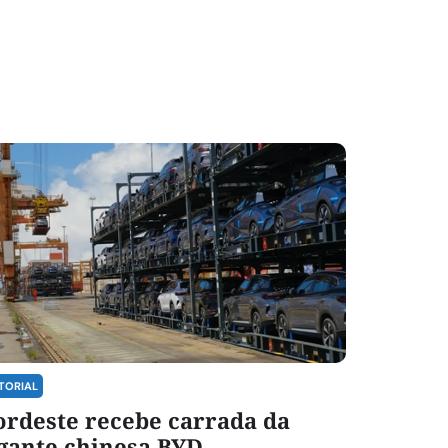
TORIAL
ordeste recebe carrada da
gante chinesa BYD