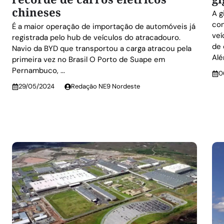
chineses
A g
con
É a maior operação de importação de automóveis já
veí
registrada pelo hub de veículos do atracadouro.
de 
Navio da BYD que transportou a carga atracou pela
Alé
primeira vez no Brasil O Porto de Suape em
Pernambuco, ...
0
29/05/2024
Redação NE9 Nordeste