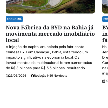
ECONOMIA
EC
Nova Fábrica da BYD na Bahia já
BY
movimenta mercado imobiliário
i
local
fá
A injeção de capital anunciada pela fabricante
Na 
chinesa BYD em Camaçari, Bahia, está tendo um
Jer
impacto significativo na economia local. Os
Dre
investimentos da multinacional foram aumentados
Com
de R$ 3 bilhões para R$ 5,5 bilhões, resultando ...
na 
ins
26/03/2024
Redação NE9 Nordeste
1