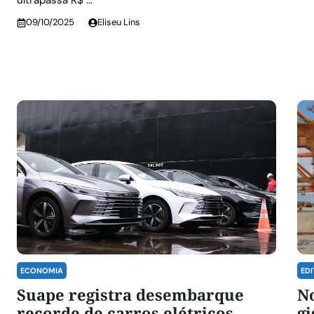
ultrapassa R$ ...
09/10/2025
Eliseu Lins
ECONOMIA
EDI
Suape registra desembarque
N
recorde de carros elétricos
gi