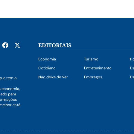
EDITORIAIS
Economia
Turismo
Po
Cotidiano
Entretenimento
E
Não deixe de Ver
Empregos
Es
que tem o
a economia,
vado para
nformações
 melhor está