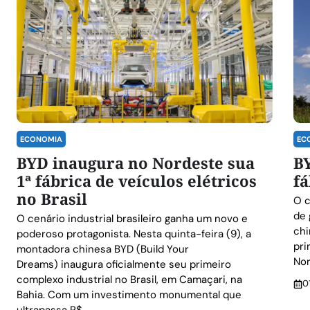
ECONOMIA
EC
BYD inaugura no Nordeste sua
B
1ª fábrica de veículos elétricos
fá
no Brasil
O c
de 
O cenário industrial brasileiro ganha um novo e
chi
poderoso protagonista. Nesta quinta-feira (9), a
pri
montadora chinesa BYD (Build Your
Nor
Dreams) inaugura oficialmente seu primeiro
complexo industrial no Brasil, em Camaçari, na
0
Bahia. Com um investimento monumental que