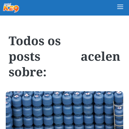
M
acelen