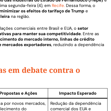
o das Indústrias do Estado de Pernambuco (Fiepe)
e
tima segunda-feira (4), em
Recife.
Dessa forma, o
minimizar os efeitos do tarifaço de Trump
e
ileira
na região.
ações comerciais entre Brasil e EUA, o
setor
ativas para manter sua competitividade
. Entre as
ecimento do mercado interno, linhas de crédito
 de mercados exportadores
, reduzindo a dependência
as em debate contra o
Propostas e Ações
Impacto Esperado
a por novos mercados,
Redução da dependência
alecimento do
comercial dos EUA e