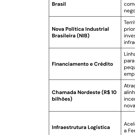
Brasil
comé
nego
Terr
Nova Política Industrial
prio
Brasileira (NIB)
inve
infr
Linh
para
Financiamento e Crédito
peq
emp
Atra
Chamada Nordeste (R$ 10
alin
bilhões)
ince
nova
Acel
Infraestrutura Logística
a Fe