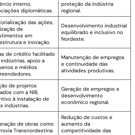
rcio interno,
proteção da indústria
ciações diplomáticas.
regional.
itorialização das ações,
Desenvolvimento industrial
rização de
equilibrado e inclusivo no
stimentos em
Nordeste.
aestrutura e inovação.
as de crédito facilitado
Manutenção de empregos
 indústrias, apoio a
e continuidade das
uenos e médios
atividades produtivas.
reendedores.
ção de projetos
Geração de empregos e
hados com a NIB,
desenvolvimento
ntivo à instalação de
econômico regional.
s indústrias.
Redução de custos e
eração de obras como
aumento da
rrovia Transnordestina.
competitividade das