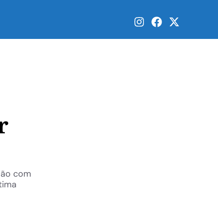
r
nião com
tima