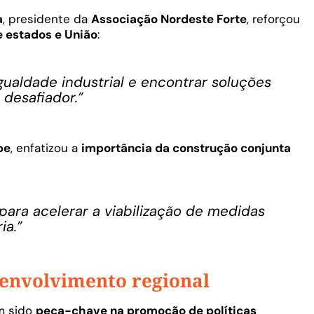
a
, presidente da
Associação Nordeste Forte
, reforçou
e estados e União
:
ualdade industrial e encontrar soluções
 desafiador.”
pe
, enfatizou a
importância da construção conjunta
ara acelerar a viabilização de medidas
ia.”
senvolvimento regional
em sido
peça-chave na promoção de políticas