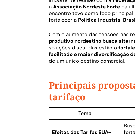
importante reunião com a
Federaçã
a
Associação Nordeste Forte
na úl
encontro teve como foco principal
fortalecer a
Política Industrial Bras
Com o aumento das tensões nas rel
produtivo nordestino busca altern
soluções discutidas estão o
fortal
facilitado e maior diversificação
de um único destino comercial.
Principais propost
tarifaço
Tema
Busc
Efeitos das Tarifas EUA-
fort