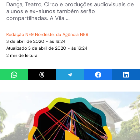
Dança, Teatro, Circo e produções audiovisuais de
alunos e ex-alunos também serão
compartilhadas. A Vila ...
Redação NE9 Nordeste
, da Agência NE9
3 de abril de 2020 - às 16:24
Atualizado 3 de abril de 2020 - às 16:24
2 min de leitura
Share on WhatsApp
Share on Threads
Share on Telegram
Share on Facebook
Share 