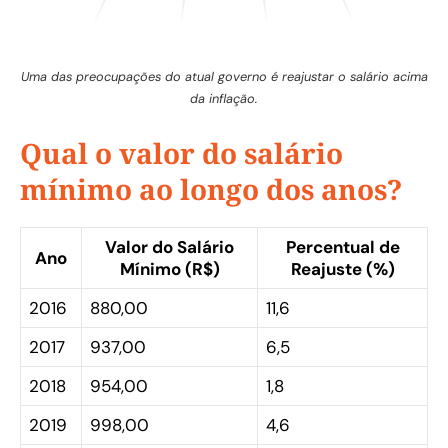
Uma das preocupações do atual governo é reajustar o salário acima
da inflação.
Qual o valor do salário
mínimo ao longo dos anos?
Valor do Salário
Percentual de
Ano
Mínimo (R$)
Reajuste (%)
2016
880,00
11,6
2017
937,00
6,5
2018
954,00
1,8
2019
998,00
4,6