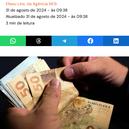
Eliseu Lins
, da Agência NE9
31 de agosto de 2024 - às 09:38
Atualizado 31 de agosto de 2024 - às 09:38
3 min de leitura
Share on WhatsApp
Share on Threads
Share on Telegram
Share on Facebook
Share 