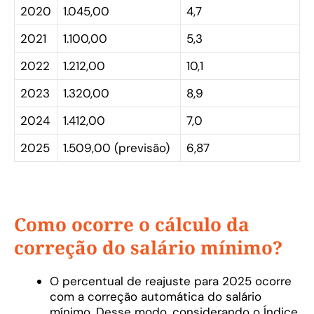
2020
1.045,00
4,7
2021
1.100,00
5,3
2022
1.212,00
10,1
2023
1.320,00
8,9
2024
1.412,00
7,0
2025
1.509,00 (previsão)
6,87
Como ocorre o cálculo da
correção do salário mínimo?
O percentual de reajuste para 2025 ocorre
com a correção automática do salário
mínimo. Desse modo, considerando o Índice