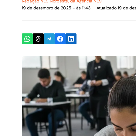
Redação NE9 Nordeste
, da Agência NE9
19 de dezembro de 2025 - às 11:43
Atualizado 19 de de
Share on WhatsApp
Share on Threads
Share on Telegram
Share on Facebook
Share on LinkedIn