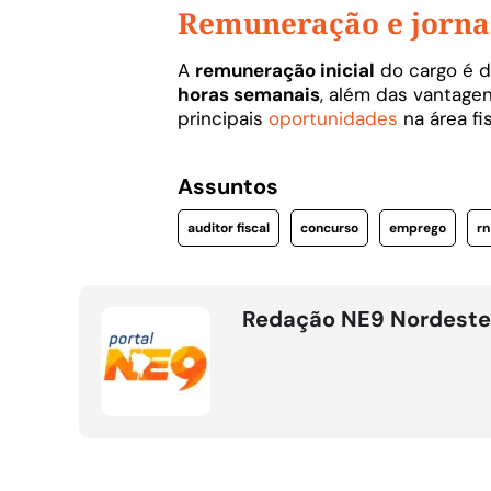
Remuneração e jorn
A
remuneração inicial
do cargo é 
horas semanais
, além das vantage
principais
oportunidades
na área fi
Assuntos
auditor fiscal
concurso
emprego
rn
Redação NE9 Nordeste