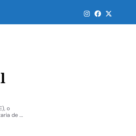
l
), o
ria de ...