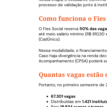
processo de validação junto à insti
Como funciona o Fies
O Fies Social reserva
50% das vaga
até meio salário mínimo (R$ 810,50
(CadÚnico).
Nessa modalidade, o financiamento
Caso haja divergência na renda de
Acompanhamento (CPSA) poderá sol
Quantas vagas estão 
Portanto, no primeiro semestre de 2
67.301 vagas
Distribuídas em
1.421 institu
Para
19.834 cursos e turnos