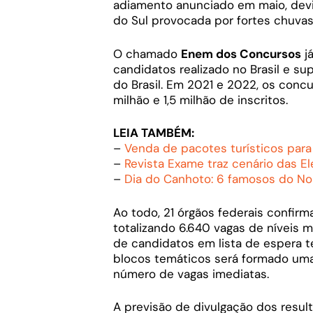
adiamento anunciado em maio, devi
do Sul provocada por fortes chuvas
O chamado
Enem dos Concursos
j
candidatos realizado no Brasil e s
do Brasil. Em 2021 e 2022, os concu
milhão e 1,5 milhão de inscritos.
LEIA TAMBÉM:
–
Venda de pacotes turísticos par
–
Revista Exame traz cenário das E
–
Dia do Canhoto: 6 famosos do N
Ao todo, 21 órgãos federais confir
totalizando 6.640 vagas de níveis m
de candidatos em lista de espera t
blocos temáticos será formado um
número de vagas imediatas.
A previsão de divulgação dos resul