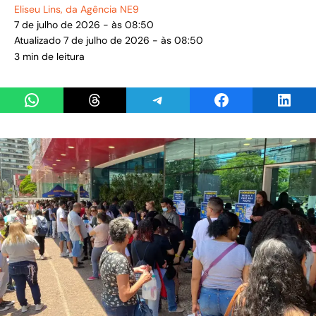
Eliseu Lins
, da Agência NE9
7 de julho de 2026 - às 08:50
Atualizado 7 de julho de 2026 - às 08:50
3 min de leitura
Share on WhatsApp
Share on Threads
Share on Telegram
Share on Facebook
Share 