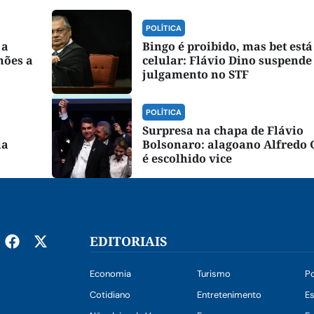
POLÍTICA
 a
Bingo é proibido, mas bet está
hões a
celular: Flávio Dino suspende
julgamento no STF
POLÍTICA
Surpresa na chapa de Flávio
ua
Bolsonaro: alagoano Alfredo 
é escolhido vice
EDITORIAIS
Economia
Turismo
Po
Cotidiano
Entretenimento
E