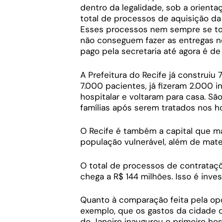
dentro da legalidade, sob a orient
total de processos de aquisição da
Esses processos nem sempre se tor
não conseguem fazer as entregas n
pago pela secretaria até agora é de 
A Prefeitura do Recife já construi
7.000 pacientes, já fizeram 2.000 i
hospitalar e voltaram para casa. Sã
famílias após serem tratados nos ho
O Recife é também a capital que ma
população vulnerável, além de mater
O total de processos de contrataçõ
chega a R$ 144 milhões. Isso é inves
Quanto à comparação feita pela op
exemplo, que os gastos da cidade de
de Janeiro inaugurou o primeiro ho