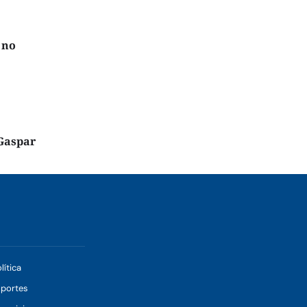
 no
Gaspar
lítica
sportes