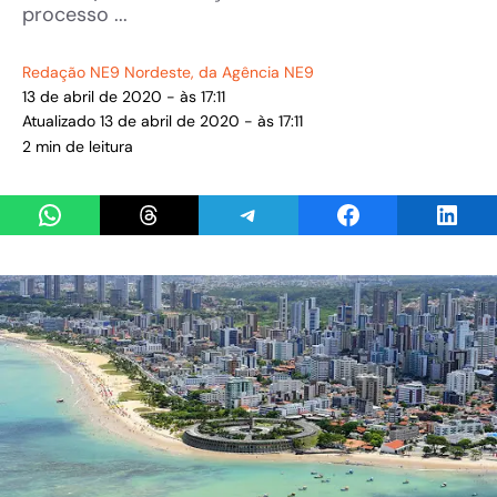
processo ...
Redação NE9 Nordeste
, da Agência NE9
13 de abril de 2020 - às 17:11
Atualizado 13 de abril de 2020 - às 17:11
2 min de leitura
Share on WhatsApp
Share on Threads
Share on Telegram
Share on Facebook
Share 