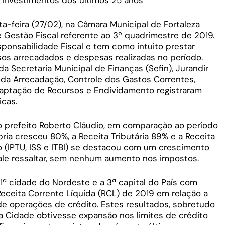
e investimentos dos últimos 25 anos
ta-feira (27/02), na Câmara Municipal de Fortaleza
e Gestão Fiscal referente ao 3º quadrimestre de 2019.
ponsabilidade Fiscal e tem como intuito prestar
os arrecadados e despesas realizadas no período.
a Secretaria Municipal de Finanças (Sefin), Jurandir
da Arrecadação, Controle dos Gastos Correntes,
Captação de Recursos e Endividamento registraram
icas.
o prefeito Roberto Cláudio, em comparação ao período
ria cresceu 80%, a Receita Tributária 89% e a Receita
io (IPTU, ISS e ITBI) se destacou com um crescimento
vale ressaltar, sem nenhum aumento nos impostos.
 1ª cidade do Nordeste e a 3ª capital do País com
Receita Corrente Líquida (RCL) de 2019 em relação a
e operações de crédito. Estes resultados, sobretudo
a Cidade obtivesse expansão nos limites de crédito