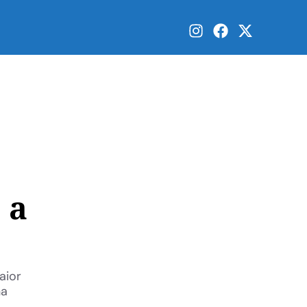
 a
aior
na