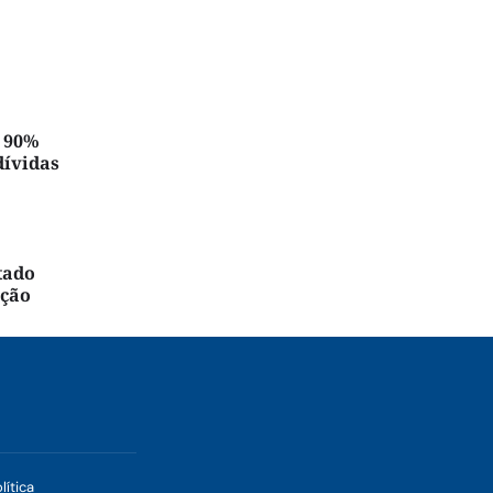
é 90%
dívidas
tado
ação
lítica