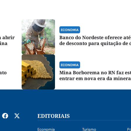
ECONOMIA
 abrir
Banco do Nordeste oferece at
tina
de desconto para quitação de 
ECONOMIA
ato
Mina Borborema no RN faz es
entrar em nova era da miner
EDITORIAIS
Economia
Turismo
Po