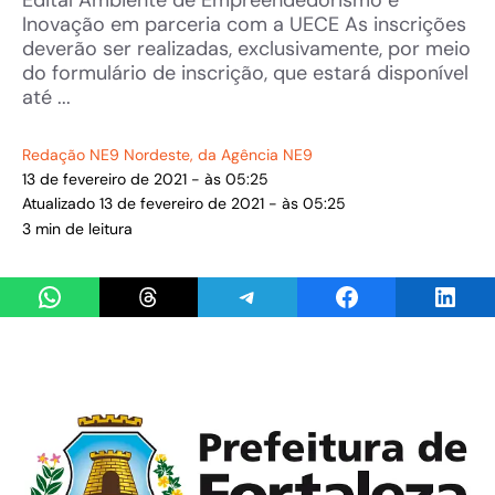
Edital Ambiente de Empreendedorismo e
Inovação em parceria com a UECE As inscrições
deverão ser realizadas, exclusivamente, por meio
do formulário de inscrição, que estará disponível
até ...
Redação NE9 Nordeste
, da Agência NE9
13 de fevereiro de 2021 - às 05:25
Atualizado 13 de fevereiro de 2021 - às 05:25
3 min de leitura
Share on WhatsApp
Share on Threads
Share on Telegram
Share on Facebook
Share 