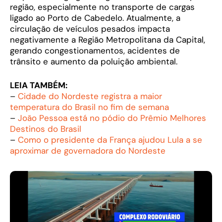
região, especialmente no transporte de cargas
ligado ao Porto de Cabedelo. Atualmente, a
circulação de veículos pesados impacta
negativamente a Região Metropolitana da Capital,
gerando congestionamentos, acidentes de
trânsito e aumento da poluição ambiental.
LEIA TAMBÉM:
–
Cidade do Nordeste registra a maior
temperatura do Brasil no fim de semana
–
João Pessoa está no pódio do Prêmio Melhores
Destinos do Brasil
–
Como o presidente da França ajudou Lula a se
aproximar de governadora do Nordeste