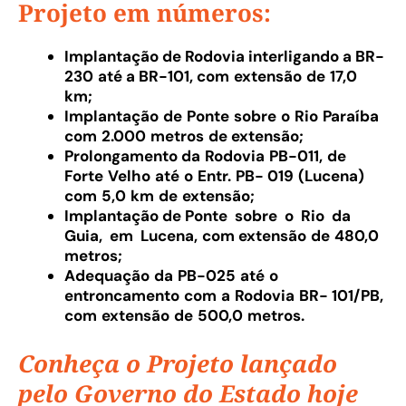
Projeto em números:
Implantaçã
o
d
e
Rodovi
a inter
ligand
o a
BR-
230
at
é a BR-101, com
extensão
de
17,0
km;
Implantação
de
Ponte
sobre
o
Rio
Paraíba
com
2.000
metros
de
extensão
;
Prolongamento da
Rodov
ia
PB-0
1
1
,
de
Forte
V
elho
até
o
Ent
r
.
PB- 019
(Lucena)
com
5,0
km
de
extensã
o;
Implantação de Ponte sobre o Rio da
Guia, em
Lucena
,
com
extensão
de
480
,0
metros
;
Adequação
da
PB-
0
25
até
o
entroncamento
com
a
Rodovia
BR- 101/P
B
,
com
extensão
de
500
,0
metros.
Conheça o Projeto lançado
pelo Governo do Estado hoje