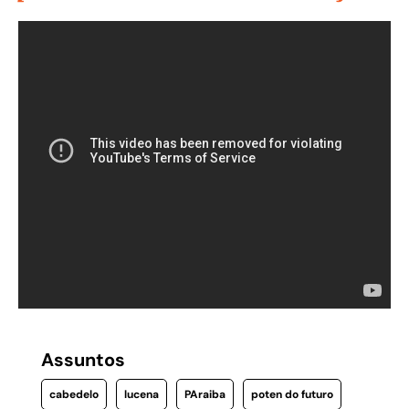
Assuntos
cabedelo
lucena
PAraiba
poten do futuro