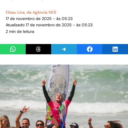
Eliseu Lins
, da Agência NE9
17 de novembro de 2025 - às 05:23
Atualizado 17 de novembro de 2025 - às 05:23
2 min de leitura
Share on WhatsApp
Share on Threads
Share on Telegram
Share on Facebook
Share 