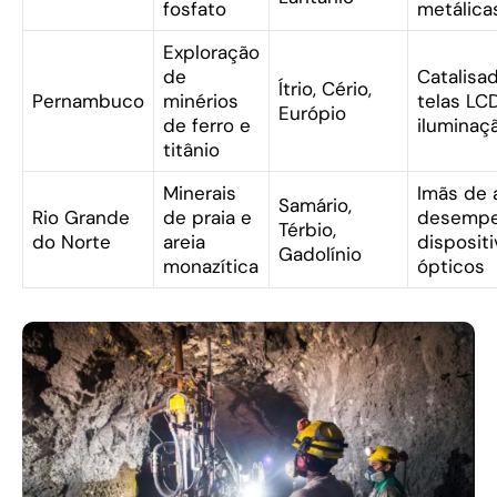
fosfato
metálica
Exploração
de
Catalisad
Ítrio, Cério,
Pernambuco
minérios
telas LCD
Európio
de ferro e
iluminaç
titânio
Minerais
Imãs de 
Samário,
Rio Grande
de praia e
desempe
Térbio,
do Norte
areia
disposit
Gadolínio
monazítica
ópticos