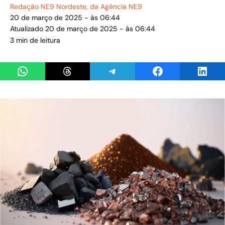
Redação NE9 Nordeste
, da Agência NE9
20 de março de 2025 - às 06:44
Atualizado 20 de março de 2025 - às 06:44
3 min de leitura
Share on WhatsApp
Share on Threads
Share on Telegram
Share on Facebook
Share 