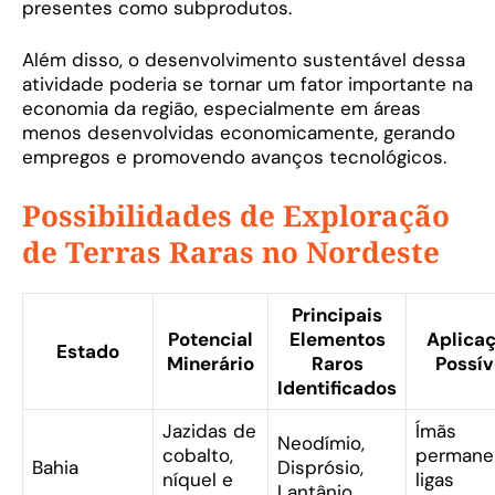
presentes como subprodutos.
Além disso, o desenvolvimento sustentável dessa
atividade poderia se tornar um fator importante na
economia da região, especialmente em áreas
menos desenvolvidas economicamente, gerando
empregos e promovendo avanços tecnológicos.
Possibilidades de Exploração
de Terras Raras no Nordeste
Principais
Potencial
Elementos
Aplica
Estado
Minerário
Raros
Possív
Identificados
Jazidas de
Ímãs
Neodímio,
cobalto,
permane
Bahia
Disprósio,
níquel e
ligas
Lantânio