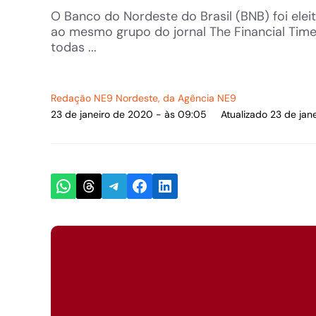
O Banco do Nordeste do Brasil (BNB) foi elei
ao mesmo grupo do jornal The Financial Tim
todas ...
Redação NE9 Nordeste
, da Agência NE9
23 de janeiro de 2020 - às 09:05
Atualizado 23 de ja
Share on WhatsApp
Share on Threads
Share on Telegram
Share on Facebook
Share on LinkedIn