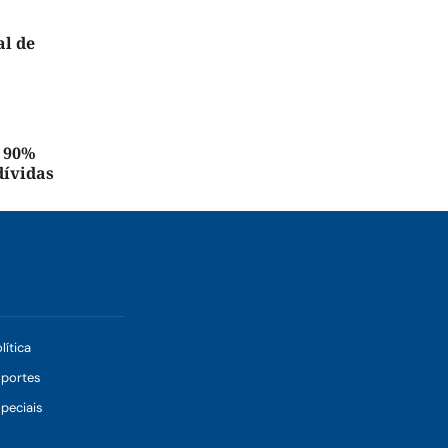
al de
é 90%
dívidas
lítica
sportes
peciais