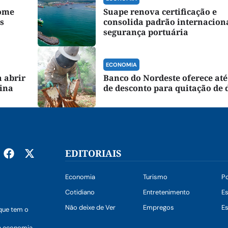
nome
Suape renova certificação e
s
consolida padrão internacion
segurança portuária
ECONOMIA
 abrir
Banco do Nordeste oferece at
tina
de desconto para quitação de 
EDITORIAIS
Economia
Turismo
Po
Cotidiano
Entretenimento
E
Não deixe de Ver
Empregos
Es
que tem o
a economia,