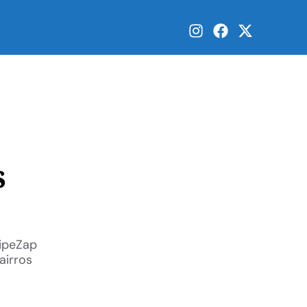
s
FipeZap
airros