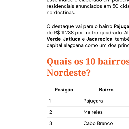
residenciais anunciados em 50 cidad
nordestinas.
O destaque vai para o bairro
Pajuç
de R$ 11.238 por metro quadrado. A
Verde
,
Jatiuca
e
Jacarecica
, també
capital alagoana como um dos princi
Quais os 10 bairro
Nordeste?
Posição
Bairro
1
Pajuçara
2
Meireles
3
Cabo Branco