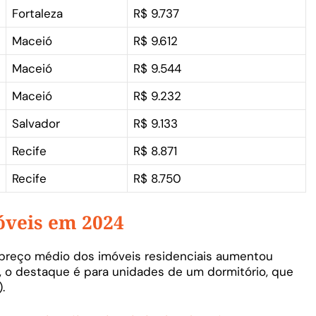
Fortaleza
R$ 9.737
Maceió
R$ 9.612
Maceió
R$ 9.544
Maceió
R$ 9.232
Salvador
R$ 9.133
Recife
R$ 8.871
Recife
R$ 8.750
óveis em 2024
 preço médio dos imóveis residenciais aumentou
, o destaque é para unidades de um dormitório, que
.