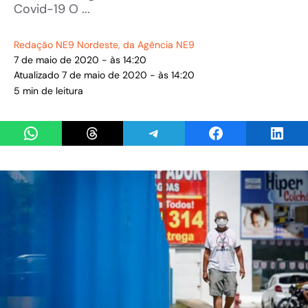
Covid-19 O ...
Redação NE9 Nordeste
, da Agência NE9
7 de maio de 2020 - às 14:20
Atualizado 7 de maio de 2020 - às 14:20
5 min de leitura
Share on WhatsApp
Share on Threads
Share on Telegram
Share on Facebook
Share 