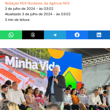
Redação NE9 Nordeste
, da Agência NE9
3 de julho de 2024 - às 03:02
Atualizado 3 de julho de 2024 - às 03:02
3 min de leitura
Share on WhatsApp
Share on Threads
Share on Telegram
Share on Facebook
Share 