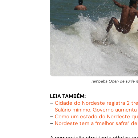
Tambaba Open de surfe na
LEIA TAMBÉM:
–
Cidade do Nordeste registra 2 tr
–
Salário mínimo: Governo aumenta 
–
Como um estado do Nordeste que
–
Nordeste tem a “melhor safra” de
A competição atrai tanto atletas q