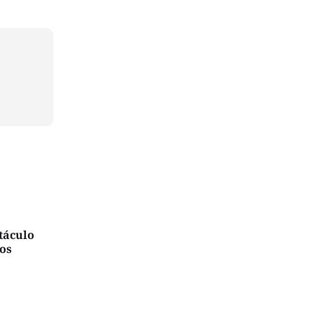
táculo
dos