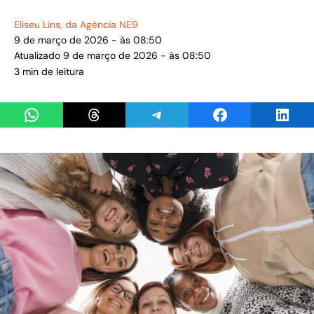
Eliseu Lins
, da Agência NE9
9 de março de 2026 - às 08:50
Atualizado 9 de março de 2026 - às 08:50
3 min de leitura
Share on WhatsApp
Share on Threads
Share on Telegram
Share on Facebook
Share 