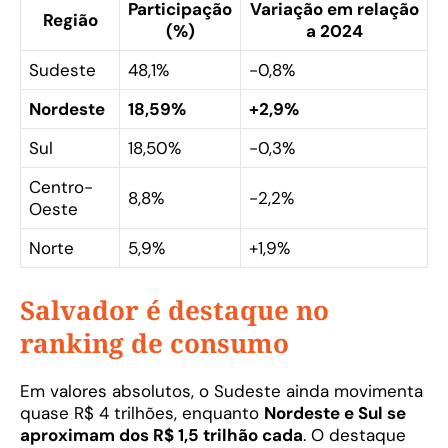
Participação
Variação em relação
Região
(%)
a 2024
Sudeste
48,1%
-0,8%
Nordeste
18,59%
+2,9%
Sul
18,50%
-0,3%
Centro-
8,8%
-2,2%
Oeste
Norte
5,9%
+1,9%
Salvador é destaque no
ranking de consumo
Em valores absolutos, o Sudeste ainda movimenta
quase R$ 4 trilhões, enquanto
Nordeste e Sul se
aproximam dos R$ 1,5 trilhão cada
. O destaque