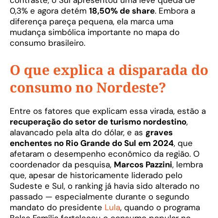
contraste, o Sul apresentou uma leve queda de
0,3% e agora detém
18,50% de share
. Embora a
diferença pareça pequena, ela marca uma
mudança simbólica importante no mapa do
consumo brasileiro.
O que explica a disparada do
consumo no Nordeste?
Entre os fatores que explicam essa virada, estão a
recuperação do setor de turismo nordestino
,
alavancado pela alta do dólar, e as
graves
enchentes no Rio Grande do Sul em 2024
, que
afetaram o desempenho econômico da região. O
coordenador da pesquisa,
Marcos Pazzini
, lembra
que, apesar de historicamente liderado pelo
Sudeste e Sul, o ranking já havia sido alterado no
passado — especialmente durante o segundo
mandato do presidente
Lula
, quando o programa
Bolsa Família fortaleceu o consumo popular no