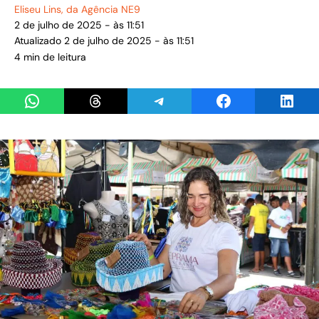
Eliseu Lins
, da Agência NE9
2 de julho de 2025 - às 11:51
Atualizado 2 de julho de 2025 - às 11:51
4 min de leitura
Share on WhatsApp
Share on Threads
Share on Telegram
Share on Facebook
Share 