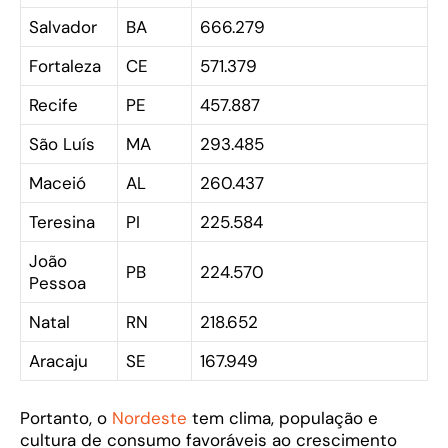
Salvador
BA
666.279
Fortaleza
CE
571.379
Recife
PE
457.887
São Luís
MA
293.485
Maceió
AL
260.437
Teresina
PI
225.584
João
PB
224.570
Pessoa
Natal
RN
218.652
Aracaju
SE
167.949
Portanto, o
Nordeste
tem clima, população e
cultura de consumo favoráveis ao crescimento