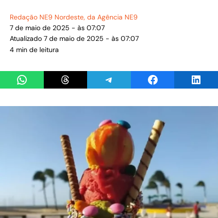
Redação NE9 Nordeste
, da Agência NE9
7 de maio de 2025 - às 07:07
Atualizado 7 de maio de 2025 - às 07:07
4 min de leitura
Share on WhatsApp
Share on Threads
Share on Telegram
Share on Facebook
Share 