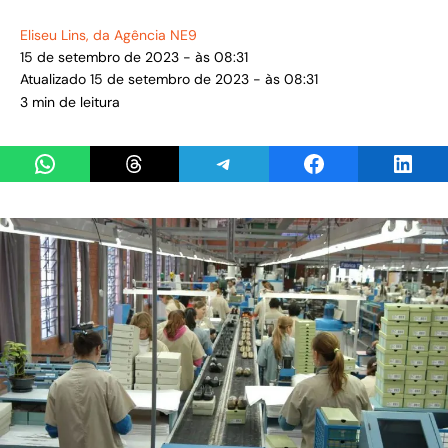
Eliseu Lins
, da Agência NE9
15 de setembro de 2023 - às 08:31
Atualizado 15 de setembro de 2023 - às 08:31
3 min de leitura
Share on WhatsApp
Share on Threads
Share on Telegram
Share on Facebook
Share 