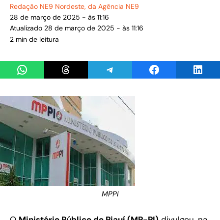
Redação NE9 Nordeste
, da Agência NE9
28 de março de 2025 - às 11:16
Atualizado 28 de março de 2025 - às 11:16
2 min de leitura
Share on WhatsApp
Share on Threads
Share on Telegram
Share on Facebook
Share 
MPPI
O
Ministério Público do Piauí (MP-PI)
divulgou, na