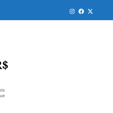
R$
eis
que