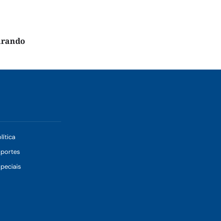
arando
lítica
sportes
peciais