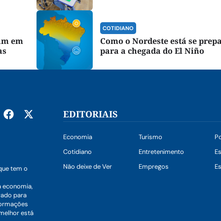
COTIDIANO
cam em
Como o Nordeste está se prep
as
para a chegada do El Niño
EDITORIAIS
Economia
Turismo
Po
Cotidiano
Entretenimento
E
Não deixe de Ver
Empregos
Es
que tem o
a economia,
vado para
nformações
 melhor está