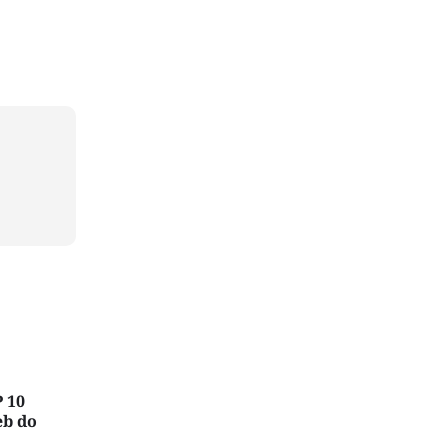
 10
eb do