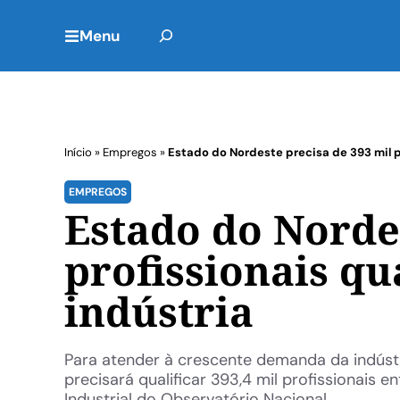
Menu
Início
»
Empregos
»
Estado do Nordeste precisa de 393 mil pr
EMPREGOS
Estado do Nordes
profissionais qu
indústria
Para atender à crescente demanda da indúst
precisará qualificar 393,4 mil profissionais
Industrial do Observatório Nacional ...