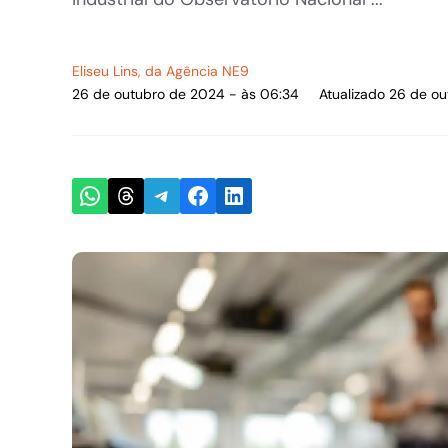
Eliseu Lins
, da Agência NE9
26 de outubro de 2024 - às 06:34
Atualizado 26 de o
Share on WhatsApp
Share on Threads
Share on Telegram
Share on Facebook
Share on LinkedIn