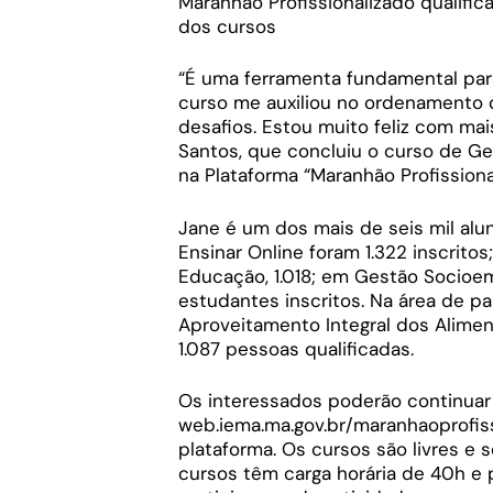
Maranhão Profissionalizado qualif
dos cursos
“É uma ferramenta fundamental para
curso me auxiliou no ordenamento 
desafios. Estou muito feliz com ma
Santos, que concluiu o curso de Ge
na Plataforma “Maranhão Profissiona
Jane é um dos mais de seis mil alu
Ensinar Online foram 1.322 inscritos
Educação, 1.018; em Gestão Socioem
estudantes inscritos. Na área de pa
Aproveitamento Integral dos Alimen
1.087 pessoas qualificadas.
Os interessados poderão continuar 
web.iema.ma.gov.br/maranhaoprofiss
plataforma. Os cursos são livres e
cursos têm carga horária de 40h e p