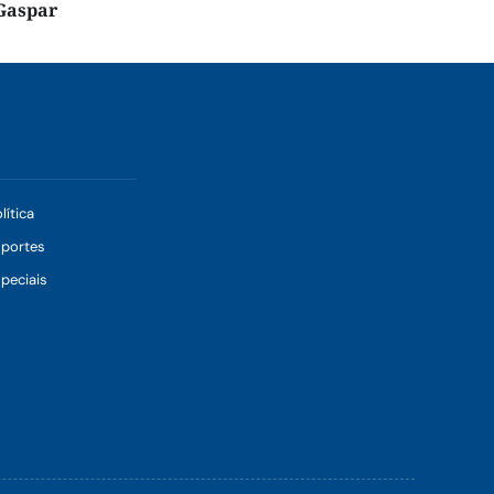
Gaspar
lítica
sportes
peciais