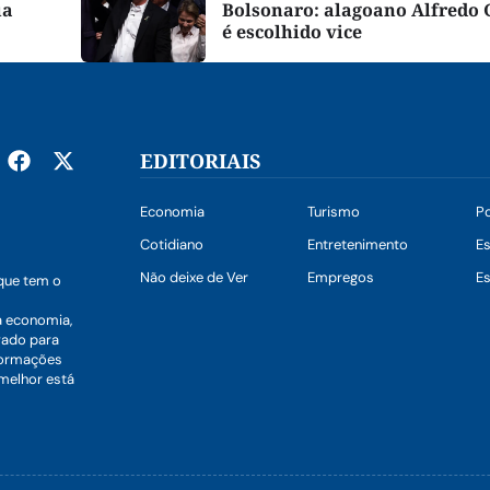
ua
Bolsonaro: alagoano Alfredo 
é escolhido vice
EDITORIAIS
Economia
Turismo
Po
Cotidiano
Entretenimento
E
Não deixe de Ver
Empregos
Es
que tem o
a economia,
vado para
nformações
 melhor está