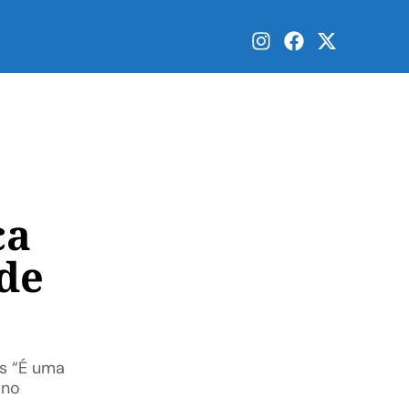
ca
de
os “É uma
 no