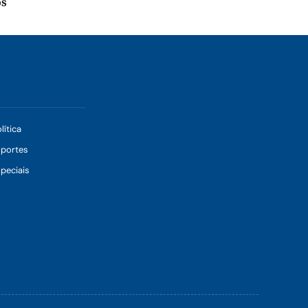
os
lítica
sportes
peciais