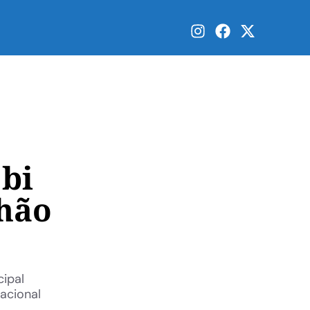
 bi
nhão
cipal
acional