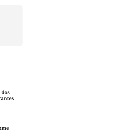
 dos
rantes
nome