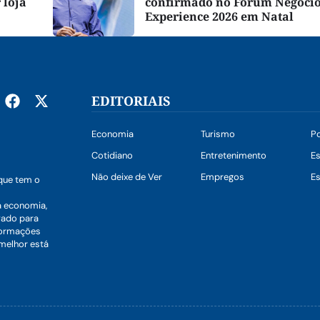
 loja
confirmado no Fórum Negóci
Experience 2026 em Natal
EDITORIAIS
Economia
Turismo
Po
Cotidiano
Entretenimento
E
Não deixe de Ver
Empregos
Es
que tem o
a economia,
vado para
nformações
 melhor está