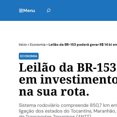
Menu
Início
»
Economia
»
Leilão da BR-153 poderá gerar R$ 14 bi 
ECONOMIA
Leilão da BR-153
em investimento
na sua rota.
Sistema rodoviário compreende 850,7 km entr
ligação dos estados do Tocantins, Maranhão
de Transportes Terrestres (ANTT), ...