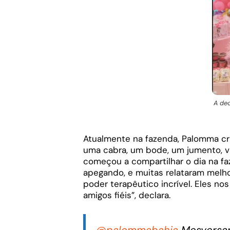
A dec
Atualmente na fazenda, Palomma cria
uma cabra, um bode, um jumento, vac
começou a compartilhar o dia na f
apegando, e muitas relataram melh
poder terapêutico incrível. Eles no
amigos fiéis”, declara.
@palommabahia
Mesversari