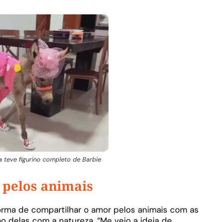
 teve figurino completo de Barbie
 pelos animais
orma de compartilhar o amor pelos animais com as
ão delas com a natureza. “Me veio a ideia de