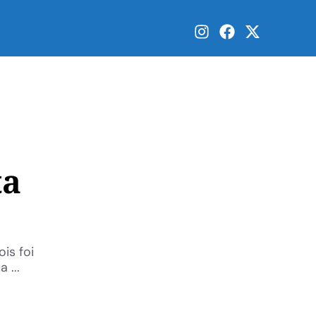
ta
is foi
 ...