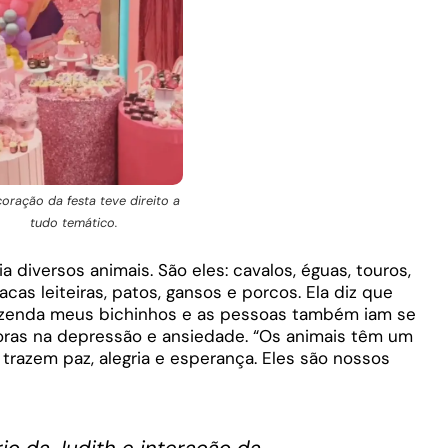
oração da festa teve direito a
tudo temático.
 diversos animais. São eles: cavalos, éguas, touros,
as leiteiras, patos, gansos e porcos. Ela diz que
azenda meus bichinhos e as pessoas também iam se
oras na depressão e ansiedade. “Os animais têm um
s trazem paz, alegria e esperança. Eles são nossos
o da Judith e interação da