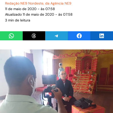
Redação NE9 Nordeste
, da Agência NE9
11 de maio de 2020 - às 07:58
Atualizado 11 de maio de 2020 - às 07:58
3 min de leitura
Share on WhatsApp
Share on Threads
Share on Telegram
Share on Facebook
Share 