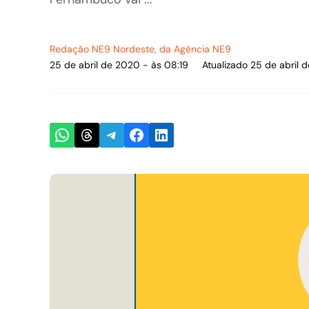
Redação NE9 Nordeste
, da Agência NE9
25 de abril de 2020 - às 08:19
Atualizado 25 de abril 
Share on WhatsApp
Share on Threads
Share on Telegram
Share on Facebook
Share on LinkedIn