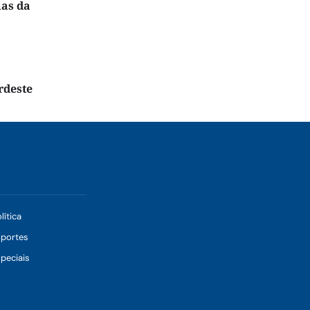
ias da
rdeste
lítica
sportes
peciais