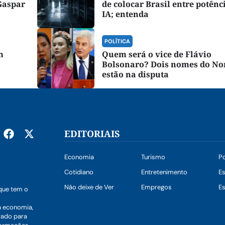
Gaspar
de colocar Brasil entre potênc
IA; entenda
POLÍTICA
m
Quem será o vice de Flávio
Bolsonaro? Dois nomes do No
estão na disputa
EDITORIAIS
Economia
Turismo
Po
Cotidiano
Entretenimento
E
Não deixe de Ver
Empregos
Es
que tem o
a economia,
vado para