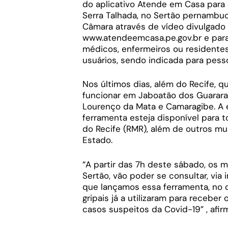
do aplicativo Atende em Casa para 
Serra Talhada, no Sertão pernambuc
Câmara através de vídeo divulgado n
www.atendeemcasa.pe.gov.br e par
médicos, enfermeiros ou resident
usuários, sendo indicada para pess
Nos últimos dias, além do Recife, qu
funcionar em Jaboatão dos Guararap
Lourenço da Mata e Camaragibe. A e
ferramenta esteja disponível para
do Recife (RMR), além de outros mu
Estado.
“A partir das 7h deste sábado, os m
Sertão, vão poder se consultar, via
que lançamos essa ferramenta, no 
gripais já a utilizaram para recebe
casos suspeitos da Covid-19” , afi