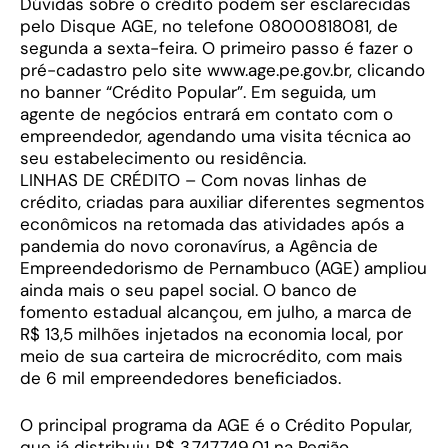
Dúvidas sobre o crédito podem ser esclarecidas
pelo Disque AGE, no telefone 08000818081, de
segunda a sexta-feira. O primeiro passo é fazer o
pré-cadastro pelo site www.age.pe.gov.br, clicando
no banner “Crédito Popular”. Em seguida, um
agente de negócios entrará em contato com o
empreendedor, agendando uma visita técnica ao
seu estabelecimento ou residência.
LINHAS DE CRÉDITO – Com novas linhas de
crédito, criadas para auxiliar diferentes segmentos
econômicos na retomada das atividades após a
pandemia do novo coronavírus, a Agência de
Empreendedorismo de Pernambuco (AGE) ampliou
ainda mais o seu papel social. O banco de
fomento estadual alcançou, em julho, a marca de
R$ 13,5 milhões injetados na economia local, por
meio de sua carteira de microcrédito, com mais
de 6 mil empreendedores beneficiados.
O principal programa da AGE é o Crédito Popular,
que já distribuiu R$ 3.747.749,01 na Região