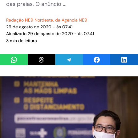
das praias. O anúncio ...
Redação NE9 Nordeste
, da Agência NE9
29 de agosto de 2020 - às 07:41
Atualizado 29 de agosto de 2020 - às 07:41
3 min de leitura
Share on WhatsApp
Share on Threads
Share on Telegram
Share on Facebook
Share 