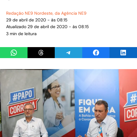
Redação NE9 Nordeste
, da Agência NE9
29 de abril de 2020 - às 08:15
Atualizado 29 de abril de 2020 - às 08:15
3 min de leitura
Share on WhatsApp
Share on Threads
Share on Telegram
Share on Facebook
Share 