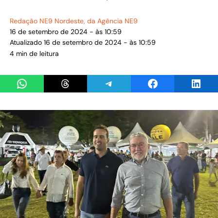
Redação NE9 Nordeste
, da Agência NE9
16 de setembro de 2024 - às 10:59
Atualizado 16 de setembro de 2024 - às 10:59
4 min de leitura
Share on WhatsApp
Share on Threads
Share on Telegram
Share on Facebook
Share 