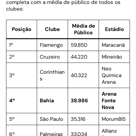
completa com a média de público de todos os
clubes:
Média de
Posição
Clube
Estádio
Público
1º
Flamengo
59.850
Maracanã
2º
Cruzeiro
44.220
Mineirão
Neo
Corinthian
3º
40.322
Química
s
Arena
Arena
4º
Bahia
38.986
Fonte
Nova
5º
São Paulo
35.316
MorumBIS
Allianz
6º
Palmeiras
33.034