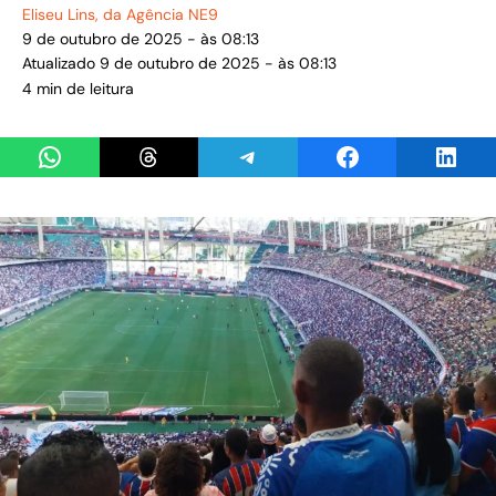
Eliseu Lins
, da Agência NE9
9 de outubro de 2025 - às 08:13
Atualizado 9 de outubro de 2025 - às 08:13
4 min de leitura
Share on WhatsApp
Share on Threads
Share on Telegram
Share on Facebook
Share 