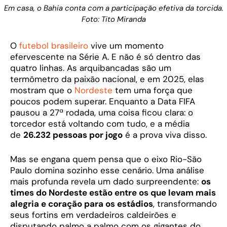
Em casa, o Bahia conta com a participação efetiva da torcida.
Foto: Tito Miranda
O
futebol brasileiro
vive um momento
efervescente na Série A. E não é só dentro das
quatro linhas. As arquibancadas são um
termômetro da paixão nacional, e em 2025, elas
mostram que o
Nordeste
tem uma força que
poucos podem superar. Enquanto a Data FIFA
pausou a 27ª rodada, uma coisa ficou clara: o
torcedor está voltando com tudo, e a média
de
26.232 pessoas por jogo
é a prova viva disso.
Mas se engana quem pensa que o eixo Rio-São
Paulo domina sozinho esse cenário. Uma análise
mais profunda revela um dado surpreendente:
os
times do Nordeste estão entre os que levam mais
alegria e coração para os estádios
, transformando
seus fortins em verdadeiros caldeirões e
disputando palmo a palmo com os gigantes do