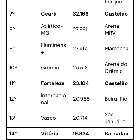
Parque
7º
Ceará
32.166
Castelão
Atlético-
Arena
8º
27.881
MG
MRV
Fluminens
9º
27.417
Maracanã
e
Arena do
10º
Grêmio
25.518
Grêmio
11º
Fortaleza
23.104
Castelão
Internacio
12º
20.988
Beira-Rio
nal
São
13º
Vasco
20.714
Januário
14º
Vitória
19.834
Barradão