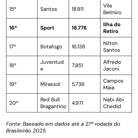
Vila
15º
Santos
18.911
Belmiro
Ilha do
16º
Sport
18.776
Retiro
Nilton
17º
Botafogo
16.138
Santos
Juventud
Alfredo
18º
7.851
e
Jaconi
Campos
19º
Mirassol
5.736
Maia
Red Bull
Nabi Abi
20º
4.971
Bragantino
Chedid
Fonte: Baseado em dados até a 27ª rodada do
Brasileirão 2025.