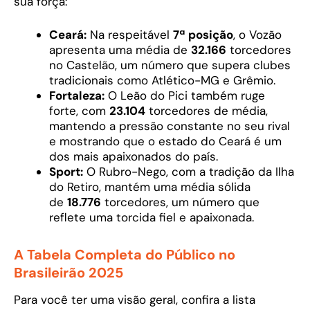
sua força:
Ceará:
Na respeitável
7ª posição
, o Vozão
apresenta uma média de
32.166
torcedores
no Castelão, um número que supera clubes
tradicionais como Atlético-MG e Grêmio.
Fortaleza:
O Leão do Pici também ruge
forte, com
23.104
torcedores de média,
mantendo a pressão constante no seu rival
e mostrando que o estado do Ceará é um
dos mais apaixonados do país.
Sport:
O Rubro-Nego, com a tradição da Ilha
do Retiro, mantém uma média sólida
de
18.776
torcedores, um número que
reflete uma torcida fiel e apaixonada.
A Tabela Completa do Público no
Brasileirão 2025
Para você ter uma visão geral, confira a lista