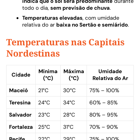
indica que o sol será predominante
durante
todo o dia,
sem previsão de chuva
.
Temperaturas elevadas
, com umidade
relativa do ar
baixa no Sertão e semiárido
.
Temperaturas nas Capitais
Nordestinas
Mínima
Máxima
Umidade
Cidade
(°C)
(°C)
Relativa do Ar
Maceió
21°C
30°C
75% – 100%
Teresina
24°C
34°C
60% – 85%
Salvador
23°C
28°C
80% – 95%
Fortaleza
25°C
31°C
70% – 90%
Recife
22°C
29°C
75% – 100%