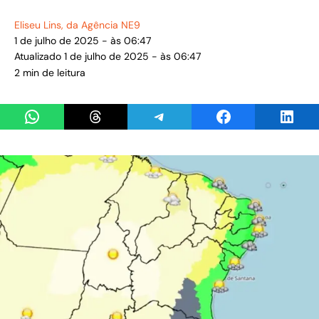
Eliseu Lins
, da Agência NE9
1 de julho de 2025 - às 06:47
Atualizado 1 de julho de 2025 - às 06:47
2 min de leitura
Share on WhatsApp
Share on Threads
Share on Telegram
Share on Facebook
Share 