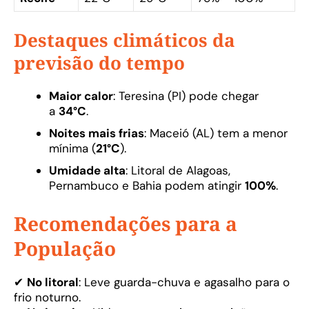
Destaques climáticos da
previsão do tempo
Maior calor
: Teresina (PI) pode chegar
a
34°C
.
Noites mais frias
: Maceió (AL) tem a menor
mínima (
21°C
).
Umidade alta
: Litoral de Alagoas,
Pernambuco e Bahia podem atingir
100%
.
Recomendações para a
População
✔
No litoral
: Leve guarda-chuva e agasalho para o
frio noturno.