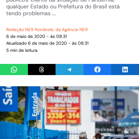
qualquer Estado ou Prefeitura do Brasil está
tendo problemas ...
Redação NE9 Nordeste
, da Agência NE9
6 de maio de 2020 - às 08:31
Atualizado 6 de maio de 2020 - às 08:31
5 min de leitura
Share on WhatsApp
Share on Threads
Share on Telegram
Share on Facebook
Share 