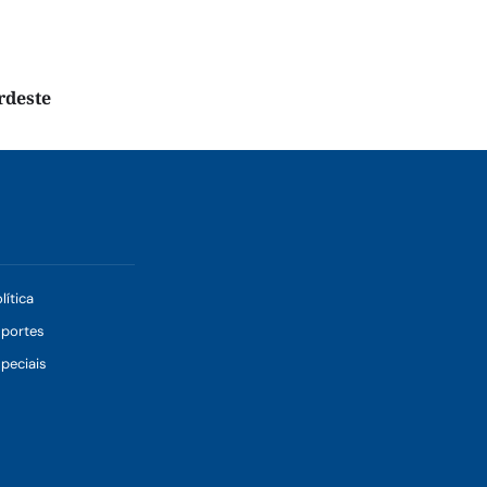
rdeste
lítica
sportes
peciais