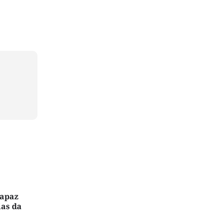
capaz
ias da