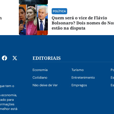
POLÍTICA
m
Quem será o vice de Flávio
Bolsonaro? Dois nomes do No
estão na disputa
EDITORIAIS
Economia
Turismo
Po
Cotidiano
Entretenimento
E
Não deixe de Ver
Empregos
Es
que tem o
a economia,
vado para
nformações
 melhor está