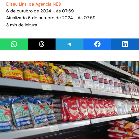
Eliseu Lins
, da Agência NE9
6 de outubro de 2024 - às 07:59
Atualizado 6 de outubro de 2024 - às 07:59
3 min de leitura
Share on WhatsApp
Share on Threads
Share on Telegram
Share on Facebook
Share 