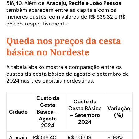
516,40. Além de
Aracaju, Recife e João Pessoa
também aparecem entre as capitais com os
menores custos, com valores de R$ 535,32 e R$
552,35, respectivamente.
Queda nos preços da cesta
básica no Nordeste
A tabela abaixo mostra a comparação entre os
custos da cesta básica de agosto e setembro de
2024 nas três capitais nordestinas:
Custo da
Custo da
Cesta
Cesta Básica
Variação
Cidade
Básica –
– Setembro
(%)
Agosto
2024
2024
Aracaju
R$ 516,40
R$ 506,19
-1,98%