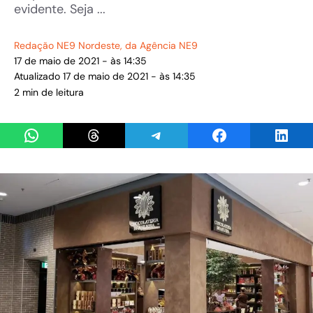
evidente. Seja ...
Redação NE9 Nordeste
, da Agência NE9
17 de maio de 2021 - às 14:35
Atualizado 17 de maio de 2021 - às 14:35
2 min de leitura
Share on WhatsApp
Share on Threads
Share on Telegram
Share on Facebook
Share 