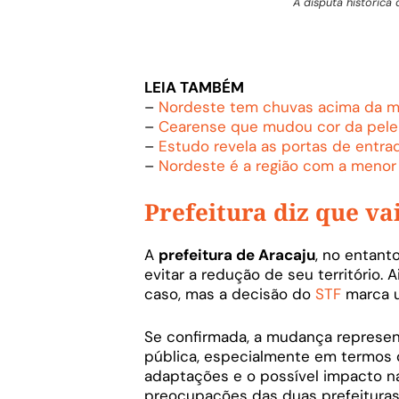
A disputa histórica 
LEIA TAMBÉM
–
Nordeste tem chuvas acima da mé
–
Cearense que mudou cor da pele 
–
Estudo revela as portas de entra
–
Nordeste é a região com a menor i
Prefeitura diz que va
A
prefeitura de Aracaju
, no entant
evitar a redução de seu território.
caso, mas a decisão do
STF
marca u
Se confirmada, a mudança represent
pública, especialmente em termos 
adaptações e o possível impacto n
preocupações das duas prefeituras