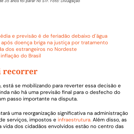
de 35 anos foi parar no STF. Foto: Divulgação
dia e previsão é de feriadão debaixo d´água
após doença briga na justiça por tratamento
da dos estrangeiros no Nordeste
nflação do Brasil
i recorrer
o, está se mobilizando para reverter essa decisão e
 Ainda não há uma previsão final para o desfecho do
m passo importante na disputa.
ará uma reorganização significativa na administração
de serviços, impostos e
infraestrutura.
Além disso, as
a vida dos cidadãos envolvidos estão no centro das
.