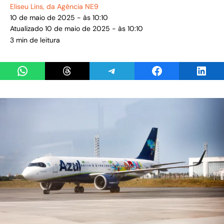
Eliseu Lins
, da Agência NE9
10 de maio de 2025 - às 10:10
Atualizado 10 de maio de 2025 - às 10:10
3 min de leitura
Share on WhatsApp
Share on Threads
Share on Telegram
Share on Facebook
Share 