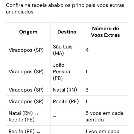
Confira na tabela abaixo os principais voos extras
anunciados:
Número de
Origem
Destino
Voos Extras
São Luís
Viracopos (SP)
4
(MA)
João
Viracopos (SP)
Pessoa
1
(PB)
Viracopos (SP)
Natal (RN)
3
Viracopos (SP)
Recife (PE)
1
Natal (RN) ↔
5 voos em cada
–
Recife (PE)
sentido
Recife (PE) ↔
1 voo em cada