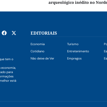
arqueológico inédito no Nord
EDITORIAIS
Economia
Turismo
Po
Cotidiano
Entretenimento
E
Não deixe de Ver
Empregos
Es
que tem o
a economia,
vado para
nformações
 melhor está