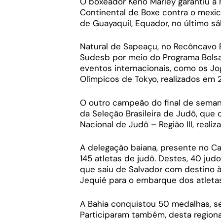
O boxeador Keno Marley garantiu a
Continental de Boxe contra o mexic
de Guayaquil, Equador, no último sá
Natural de Sapeaçu, no Recôncavo B
Sudesb por meio do Programa Bolsa
eventos internacionais, como os J
Olímpicos de Tokyo, realizados em 
O outro campeão do final de semana
da Seleção Brasileira de Judô, qu
Nacional de Judô – Região III, reali
A delegação baiana, presente no C
145 atletas de judô. Destes, 40 ju
que saiu de Salvador com destino à
Jequié para o embarque dos atletas
A Bahia conquistou 50 medalhas, se
Participaram também, desta regional