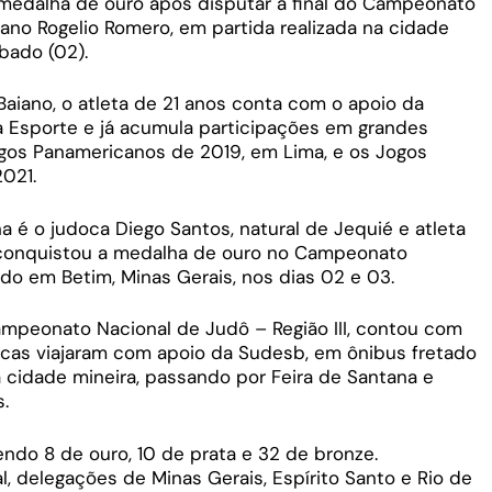
 medalha de ouro após disputar a final do Campeonato
ano Rogelio Romero, em partida realizada na cidade
bado (02).
aiano, o atleta de 21 anos conta com o apoio da
 Esporte e já acumula participações em grandes
ogos Panamericanos de 2019, em Lima, e os Jogos
2021.
 é o judoca Diego Santos, natural de Jequié e atleta
e conquistou a medalha de ouro no Campeonato
zado em Betim, Minas Gerais, nos dias 02 e 03.
ampeonato Nacional de Judô – Região III, contou com
docas viajaram com apoio da Sudesb, em ônibus fretado
 cidade mineira, passando por Feira de Santana e
.
ndo 8 de ouro, 10 de prata e 32 de bronze.
, delegações de Minas Gerais, Espírito Santo e Rio de