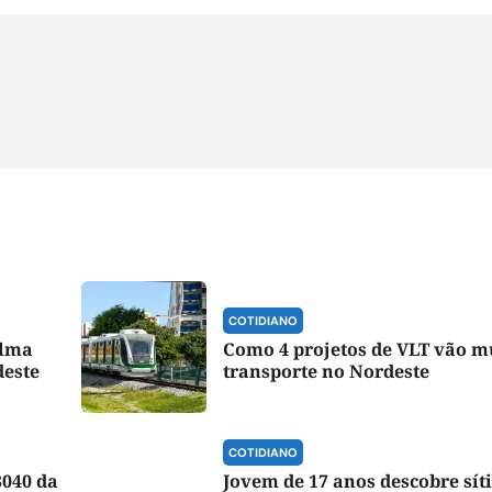
COTIDIANO
alma
Como 4 projetos de VLT vão m
deste
transporte no Nordeste
COTIDIANO
3040 da
Jovem de 17 anos descobre sít