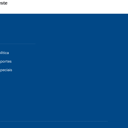
este
lítica
sportes
peciais