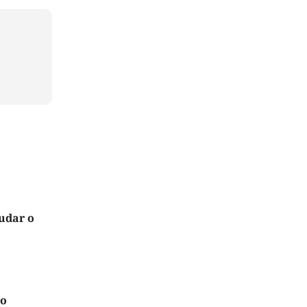
udar o
io