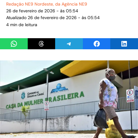
Redação NE9 Nordeste
, da Agência NE9
26 de fevereiro de 2026 - às 05:54
Atualizado 26 de fevereiro de 2026 - às 05:54
4 min de leitura
Share on WhatsApp
Share on Threads
Share on Telegram
Share on Facebook
Share 