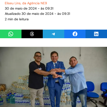
Eliseu Lins
, da Agência NE9
30 de maio de 2024 - às 09:31
Atualizado 30 de maio de 2024 - às 09:31
2 min de leitura
Share on WhatsApp
Share on Threads
Share on Telegram
Share on Facebook
Share 