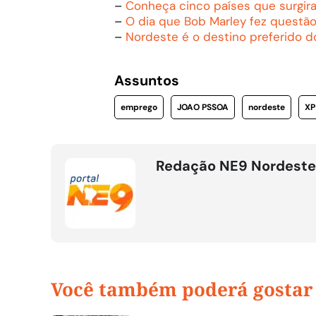
–
Conheça cinco países que surgi
–
O dia que Bob Marley fez questã
–
Nordeste é o destino preferido d
Assuntos
emprego
JOAO PSSOA
nordeste
XP
Redação NE9 Nordeste
Você também poderá gostar