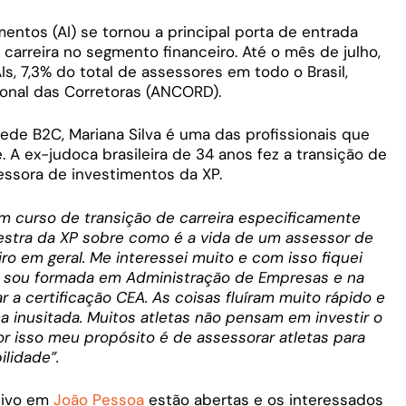
entos (AI) se tornou a principal porta de entrada
arreira no segmento financeiro. Até o mês de julho,
AIs, 7,3% do total de assessores em todo o Brasil,
onal das Corretoras (ANCORD).
de B2C, Mariana Silva é uma das profissionais que
 A ex-judoca brasileira de 34 anos fez a transição de
sessora de investimentos da XP.
m curso de transição de carreira especificamente
alestra da XP sobre como é a vida de um assessor de
o em geral. Me interessei muito e com isso fiquei
u sou formada em Administração de Empresas e na
r a certificação CEA. As coisas fluíram muito rápido e
a inusitada. Muitos atletas não pensam em investir o
por isso meu propósito é de assessorar atletas para
lidade”.
tivo em
João Pessoa
estão abertas e os interessados