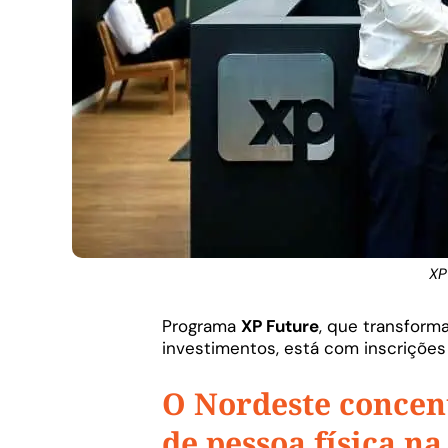
XP
Programa
XP Future
, que transform
investimentos, está com inscriçõe
O Nordeste concen
de pessoa física na