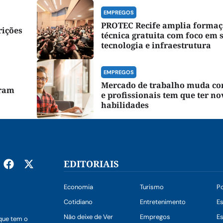
EMPREGOS
PROTEC Recife amplia forma
rições
técnica gratuita com foco em 
tecnologia e infraestrutura
EMPREGOS
Mercado de trabalho muda co
rram
e profissionais tem que ter no
habilidades
EDITORIAIS
Economia
Turismo
Po
Cotidiano
Entretenimento
E
Não deixe de Ver
Empregos
Es
que tem o