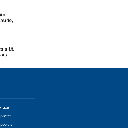
ção
saúde,
m a IA
vas
lítica
sportes
peciais