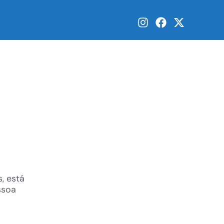
, está
ssoa