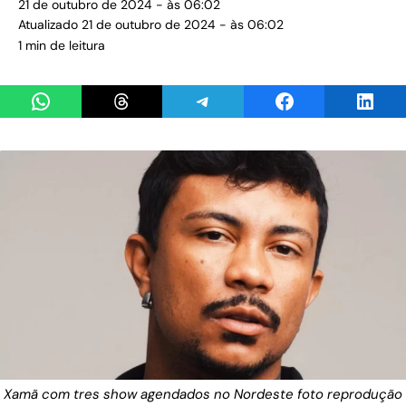
21 de outubro de 2024 - às 06:02
Atualizado 21 de outubro de 2024 - às 06:02
1 min de leitura
Share on WhatsApp
Share on Threads
Share on Telegram
Share on Facebook
Share 
Xamã com tres show agendados no Nordeste foto reprodução