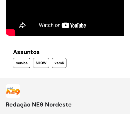
Assuntos
música
SHOW
xamã
Redação NE9 Nordeste